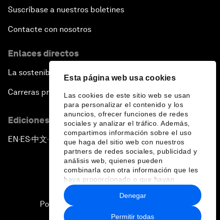
Suscríbase a nuestros boletines
Contacte con nosotros
Enlaces directos
La sostenibilidad en el Foro
Esta página web usa cookies
Carreras profesionales
Las cookies de este sitio web se usan
para personalizar el contenido y los
anuncios, ofrecer funciones de redes
Ediciones en otros idiomas
sociales y analizar el tráfico. Además,
compartimos información sobre el uso
EN
ES
中文
日本語
▪
▪
▪
que haga del sitio web con nuestros
partners de redes sociales, publicidad y
análisis web, quienes pueden
combinarla con otra información que les
haya proporcionado o que hayan
recopilado a partir del uso que haya
Denegar
hecho de sus servicios.
Política de privacidad y normas de uso
Permitir todas