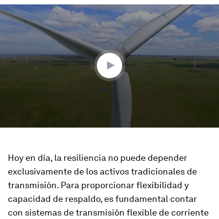
0
seconds
of
2
minutes,
23
seconds
Hoy en día, la resiliencia no puede depender
exclusivamente de los activos tradicionales de
transmisión. Para proporcionar flexibilidad y
capacidad de respaldo, es fundamental contar
con sistemas de transmisión flexible de corriente