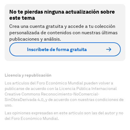
No te pierdas ninguna actualización sobre
este tema
Crea una cuenta gratuita y accede a tu colección
personalizada de contenidos con nuestras últimas
publicaciones y análisis.
Inscríbete de forma gratuita
Licencia y republicación
Los artículos del Foro Económico Mundial pueden volver a
publicarse de acuerdo con la Licencia Pública Internacional
Creative Commons Reconocimiento-NoComercial-
SinObraDerivada 4.0, y de acuerdo con nuestras condiciones de
uso.
Las opiniones expresadas en este artículo son las del autor y no
del Foro Económico Mundial.