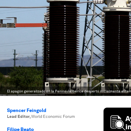
El apagón generalizado en la Península Ibérica despertó inicialmente el tem
Spencer Feingold
Lead Editor
,
World Economic Forum
A
i
Filipe Beato