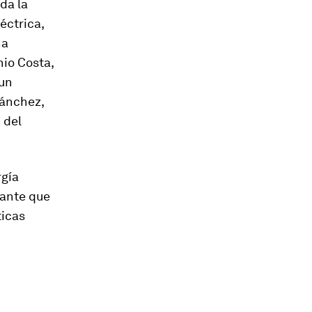
oda la
éctrica,
na
nio Costa,
un
Sánchez,
 del
rgía
tante que
ticas