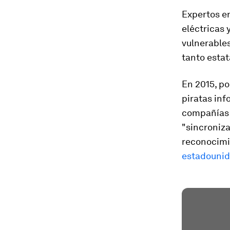
Expertos en
eléctricas 
vulnerables
tanto estat
En 2015, p
piratas in
compañías e
"sincroniz
reconocimie
estadounid