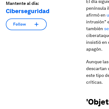
El día sigu
Mantente al día:
península i
Ciberseguridad
afirmó en
u
intrusión" 
Follow
también
se
ciberataque
insistió en
apagón.
Aunque las
descartan 
este tipo d
críticas.
'Objet