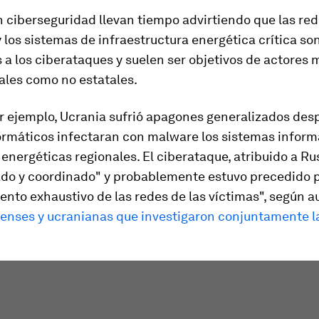
 ciberseguridad llevan tiempo advirtiendo que las re
y los sistemas de infraestructura energética crítica so
 a los ciberataques y suelen ser objetivos de actores m
ales como no estatales.
or ejemplo, Ucrania sufrió apagones generalizados des
formáticos infectaran con malware los sistemas inform
nergéticas regionales. El ciberataque, atribuido a Rus
ado y coordinado" y probablemente estuvo precedido 
nto exhaustivo de las redes de las víctimas", según a
enses y ucranianas que investigaron conjuntamente la