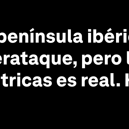
península ibéri
erataque, pero
tricas es real.