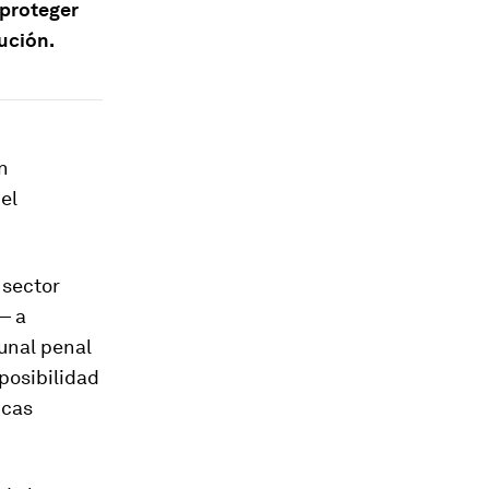
 proteger
ución.
n
el
 sector
— a
bunal penal
posibilidad
icas