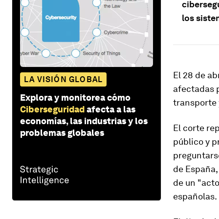
ciberseg
los sist
El 28 de ab
LA VISIÓN GLOBAL
afectadas 
Explora y monitorea cómo
transporte 
Ciberseguridad
afecta a las
economías, las industrias y los
El corte re
problemas globales
público y 
preguntarse
de España,
de un "acto
españolas.