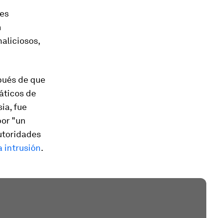
des
n
aliciosos,
pués de que
áticos de
ia, fue
por "un
utoridades
 intrusión
.