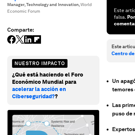
Manager, Technology and Innovation
,
World
Este artí
Economic Forum
falsa.
Por
comentar
Comparte:
Este artícu
Centro de
NUESTRO IMPACTO
¿Qué está haciendo el Foro
Un apagó
Económico Mundial para
acelerar la acción en
temores d
Ciberseguridad?
?
Las prim
puso de r
Expertos