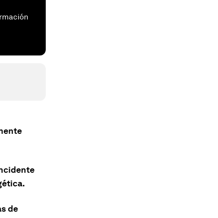
ormación
lmente
incidente
gética.
as de