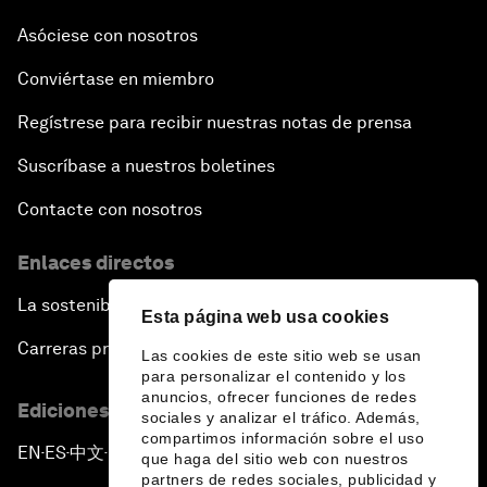
Asóciese con nosotros
Conviértase en miembro
Regístrese para recibir nuestras notas de prensa
Suscríbase a nuestros boletines
Contacte con nosotros
Enlaces directos
La sostenibilidad en el Foro
Esta página web usa cookies
Carreras profesionales
Las cookies de este sitio web se usan
para personalizar el contenido y los
anuncios, ofrecer funciones de redes
Ediciones en otros idiomas
sociales y analizar el tráfico. Además,
compartimos información sobre el uso
EN
ES
中文
日本語
▪
▪
▪
que haga del sitio web con nuestros
partners de redes sociales, publicidad y