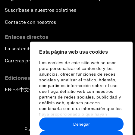
Suscríbase a nuestros boletines
Contacte con nosotros
Enlaces directos
La sostenibilidad en el Foro
Esta página web usa cookies
Carreras profesionales
Las cookies de este sitio web se usan
para personalizar el contenido y los
anuncios, ofrecer funciones de redes
Ediciones en otros idiomas
sociales y analizar el tráfico. Además,
compartimos información sobre el uso
EN
ES
中文
日本語
▪
▪
▪
que haga del sitio web con nuestros
partners de redes sociales, publicidad y
análisis web, quienes pueden
combinarla con otra información que les
haya proporcionado o que hayan
recopilado a partir del uso que haya
Denegar
hecho de sus servicios.
Política de privacidad y normas de uso