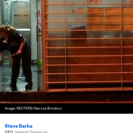
Image:
REUTERS/Marcos Brindicci
Steve Barha
CEO
,
Instant Financial