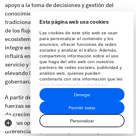
apoyo a la toma de decisiones y gestión del
conocimiento que van mucho más allá del análisis
tradicional. Estos cambios marcan una transición
Esta página web usa cookies
de los flujos de trabajo digitales hacia
Las cookies de este sitio web se usan
ecosistemas inteligentes. A medida que la IA se
para personalizar el contenido y los
anuncios, ofrecer funciones de redes
integre en actividades cotidianas y críticas,
sociales y analizar el tráfico. Además,
influirá en el diseño de productos, los modelos de
compartimos información sobre el uso
que haga del sitio web con nuestros
servicio y las competencias de la fuerza laboral,
partners de redes sociales, publicidad y
elevando la importancia de la confianza, la
análisis web, quienes pueden
combinarla con otra información que les
gobernanza y el uso responsable.
haya proporcionado o que hayan
recopilado a partir del uso que haya
Denegar
hecho de sus servicios.
A partir de esta transformación, estas mismas
fuerzas se convertirán en los principales motores
Permitir todas
de crecimiento y resiliencia. La IA personal abrirá
Personalizar
nuevas oportunidades en dispositivos y servicios
EN
ES
中文
日本語
diferenciados, mientras que la IA empresarial