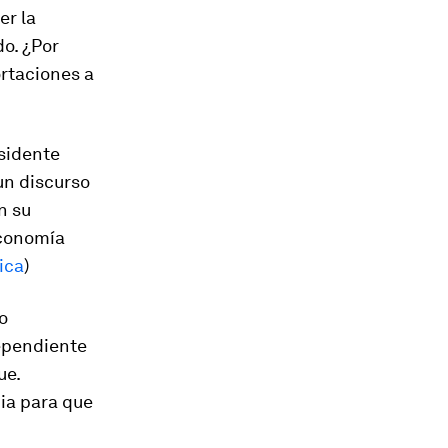
er la
o. ¿Por
ortaciones a
sidente
un discurso
n su
economía
ica
)
o
dependiente
ue.
ia para que