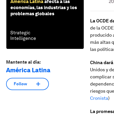
América Latina
afecta a las
economías, las industrias y los
problemas globales
La OCDE da 
de la OCDE 
producido a
más altas q
las polític
Mantente al día:
China dará 
América Latina
Unidos y de
complicar 
dependenci
Follow
riesgos que
Cronista
)
La promesa