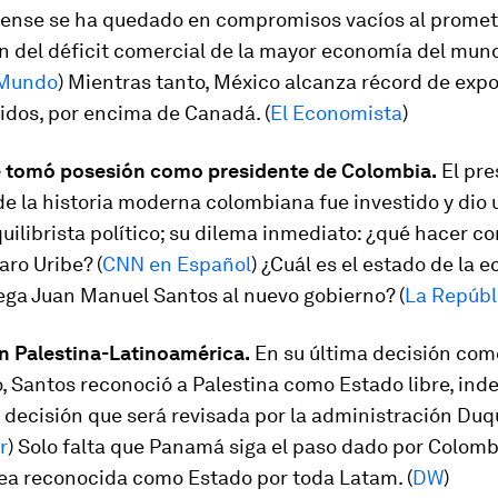
ense se ha quedado en compromisos vacíos al promet
n del déficit comercial de la mayor economía del mund
Mundo
) Mientras tanto, México alcanza récord de exp
idos, por encima de Canadá. (
El Economista
)
 tomó posesión como presidente de Colombia.
El pre
e la historia moderna colombiana fue investido y dio 
uilibrista político; su dilema inmediato: ¿qué hacer co
aro Uribe? (
CNN en Español
) ¿Cuál es el estado de la 
ega Juan Manuel Santos al nuevo gobierno? (
La Repúbl
n Palestina-Latinoamérica.
En su última decisión com
, Santos reconoció a Palestina como Estado libre, in
 decisión que será revisada por la administración Duq
r
) Solo falta que Panamá siga el paso dado por Colomb
sea reconocida como Estado por toda Latam. (
DW
)