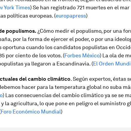
w York Times
) Se han registrado 721 muertes en el mar
as políticas europeas. (
europapress
)
de populismos.
¿Cómo medir el populismo, por una fo
ña, por la forma de ejercer el poder, o por una ideolo
s oportuna cuando los candidatos populistas en Occi
35 por ciento de los votos. (
Forbes México
) La ola de 
populistas ya llegaron a Escandinavia. (
El Orden Mundi
actuales del cambio climático
. Según expertos, éstas s
debemos hacer para la temperatura global no suba má
o
) Las consecuencias del cambio climático ya se se m
 y la agricultura, lo que pone en peligro el suministro g
(
Foro Económico Mundial
)