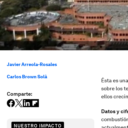
Javier Arreola-Rosales
Carlos Brown Solà
Ésta es una
sobre los t
Comparte:
ellos creci
Datos y cif
combustión 
NUESTRO IMPACTO
actualment