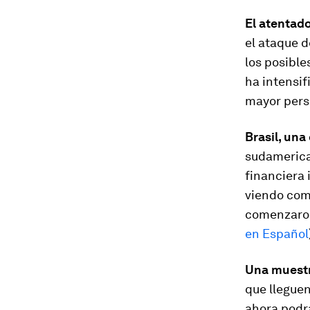
El atentad
el ataque d
los posible
ha intensif
mayor pers
Brasil, una
sudamerican
financiera 
viendo com
comenzaron 
en Español
Una muestr
que llegue
ahora podr