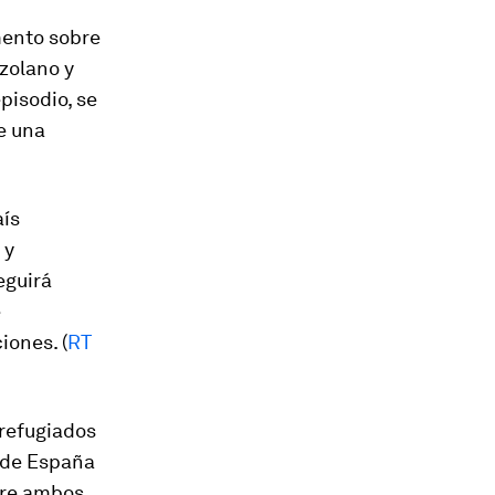
mento sobre
zolano y
episodio, se
me una
aís
 y
eguirá
e
iones. (
RT
refugiados
sde España
tre ambos