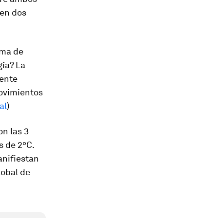
 en dos
rma de
gía? La
dente
movimientos
al
)
on las 3
s de 2ºC.
anifiestan
lobal de