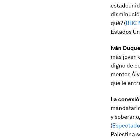
estadounid
disminució
qué? (
BBC 
Estados Un
Iván Duque
más joven d
digno de eq
mentor, Álv
que le entr
La conexió
mandatario
y soberano,
(
Espectado
Palestina 