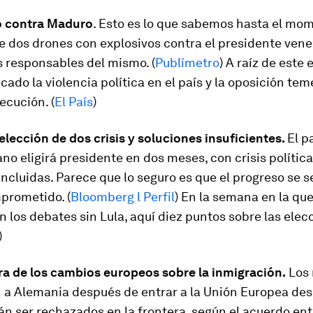
o contra Maduro
. Esto es lo que sabemos hasta el mo
e dos drones con explosivos contra el presidente vene
s responsables del mismo. (
Publímetro
) A raíz de este 
icado la violencia política en el país y la oposición te
ecución. (
El País
)
 elección de dos crisis y soluciones insuficientes.
El p
o eligirá presidente en dos meses, con crisis política
incluidas. Parece que lo seguro es que el progreso se s
prometido. (
Bloomberg l Perfil
) En la semana en la qu
los debates sin Lula, aquí diez puntos sobre las elecc
)
a de los cambios europeos sobre la inmigración.
Los 
n a Alemania después de entrar a la Unión Europea de
án ser rechazados en la frontera, según el acuerdo en