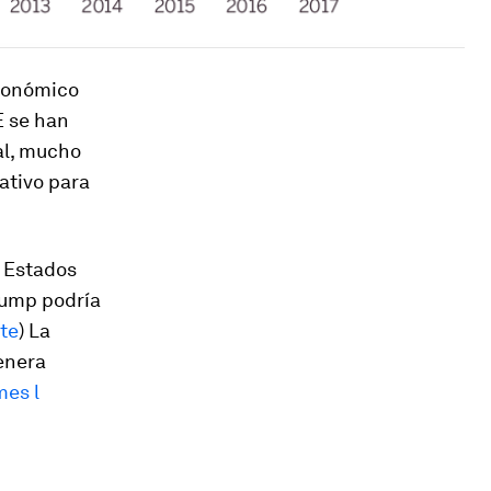
Económico
E se han
al, mucho
ativo para
n Estados
rump podría
te
) La
enera
mes l