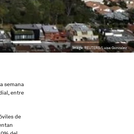
Image:
REUTERS/Luisa Gonzalez
 la semana
ial, entre
óviles de
sentan
40% del