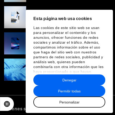
Chief Economists' Outlook: May 2026
Esta página web usa cookies
Las cookies de este sitio web se usan
para personalizar el contenido y los
anuncios, ofrecer funciones de redes
Growth in the New Economy: Towards a
sociales y analizar el tráfico. Además,
Blueprint
compartimos información sobre el uso
que haga del sitio web con nuestros
partners de redes sociales, publicidad y
análisis web, quienes pueden
combinarla con otra información que les
3 mentalidades para impulsar el crecimiento
en la era de la IA agéntica
haya proporcionado o que hayan
recopilado a partir del uso que haya
Denegar
hecho de sus servicios.
Permitir todas
Personalizar
EN
ES
中文
日本語
Quiénes somos