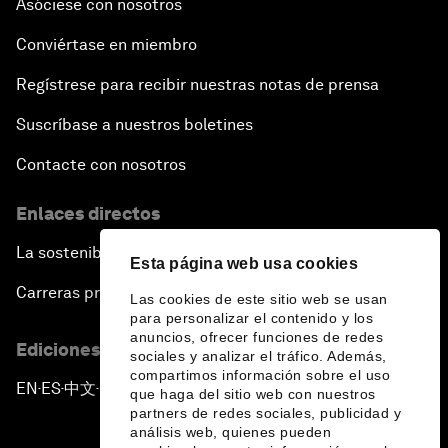
Asóciese con nosotros
Conviértase en miembro
Regístrese para recibir nuestras notas de prensa
Suscríbase a nuestros boletines
Contacte con nosotros
Enlaces directos
La sostenibilidad en el Foro
Esta página web usa cookies
Carreras profesionales
Las cookies de este sitio web se usan
para personalizar el contenido y los
anuncios, ofrecer funciones de redes
Ediciones en otros idiomas
sociales y analizar el tráfico. Además,
compartimos información sobre el uso
EN
ES
中文
日本語
▪
▪
▪
que haga del sitio web con nuestros
partners de redes sociales, publicidad y
análisis web, quienes pueden