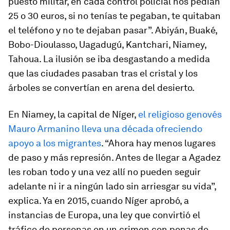
puesto militar, en cada control policial nos pedían
25 o 30 euros, si no tenías te pegaban, te quitaban
el teléfono y no te dejaban pasar”. Abiyán, Buaké,
Bobo-Dioulasso, Uagadugú, Kantchari, Niamey,
Tahoua. La ilusión se iba desgastando a medida
que las ciudades pasaban tras el cristal y los
árboles se convertían en arena del desierto.
En Niamey, la capital de Níger,
el religioso genovés
Mauro Armanino lleva una década ofreciendo
apoyo a los migrantes
. “Ahora hay menos lugares
de paso y más represión. Antes de llegar a Agadez
les roban todo y una vez allí no pueden seguir
adelante ni ir a ningún lado sin arriesgar su vida”,
explica. Ya en 2015, cuando Níger aprobó, a
instancias de Europa, una ley que convirtió el
tráfico de personas en un crimen con penas de