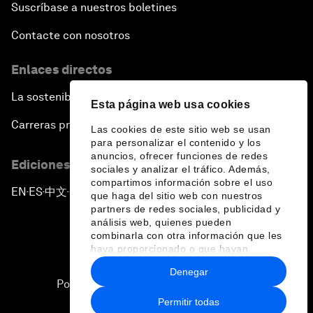
Suscríbase a nuestros boletines
Contacte con nosotros
Enlaces directos
La sostenibilidad en el Foro
Esta página web usa cookies
Carreras profesionales
Las cookies de este sitio web se usan
para personalizar el contenido y los
anuncios, ofrecer funciones de redes
Ediciones en otros idiomas
sociales y analizar el tráfico. Además,
compartimos información sobre el uso
EN
ES
中文
日本語
▪
▪
▪
que haga del sitio web con nuestros
partners de redes sociales, publicidad y
análisis web, quienes pueden
combinarla con otra información que les
haya proporcionado o que hayan
recopilado a partir del uso que haya
Denegar
hecho de sus servicios.
Política de privacidad y normas de uso
Permitir todas
Sitemap