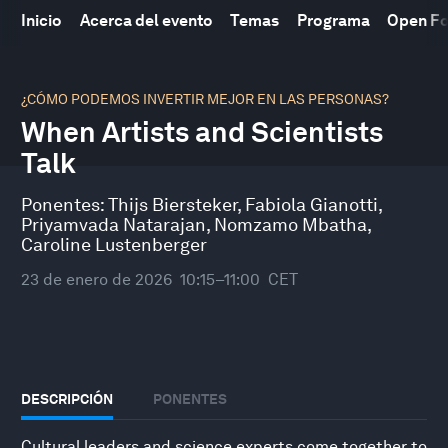
Inicio
Acerca del evento
Temas
Programa
Open F
0
seconds
¿CÓMO PODEMOS INVERTIR MEJOR EN LAS PERSONAS?
of
When Artists and Scientists
47
minutes,
Talk
10
seconds
Ponentes:
Thijs Biersteker
,
Fabiola Gianotti
,
Priyamvada Natarajan
,
Nomzamo Mbatha
,
Caroline Lustenberger
23 de enero de 2026
10:15–11:00
CET
DESCRIPCIÓN
PONENTES
Cultural leaders and science experts come together to