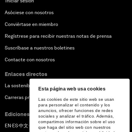
Iniciar sesión
Asóciese con nosotros
Conviértase en miembro
Regístrese para recibir nuestras notas de prensa
Suscríbase a nuestros boletines
Contacte con nosotros
Enlaces directos
La sostenibilidad en el Foro
Esta página web usa cookies
Carreras profesionales
Las cookies de este sitio web se usan
para personalizar el contenido y los
anuncios, ofrecer funciones de redes
Ediciones en otros idiomas
sociales y analizar el tráfico. Además,
compartimos información sobre el uso
EN
ES
中文
日本語
▪
▪
▪
que haga del sitio web con nuestros