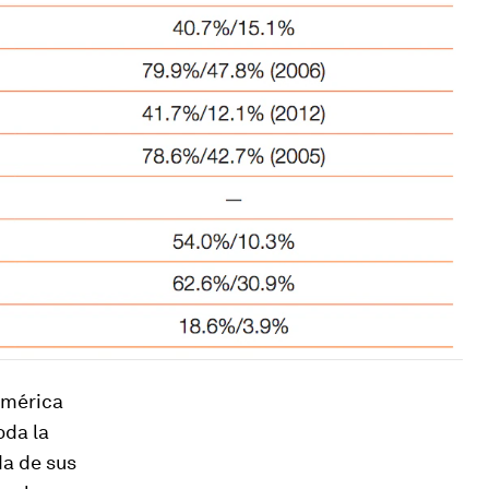
 América
oda la
da de sus