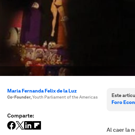
Maria Fernanda Felix de la Luz
Este artícu
Co-Founder
,
Youth Parliament of the Americas
Foro Econ
Comparte:
Al caer la 