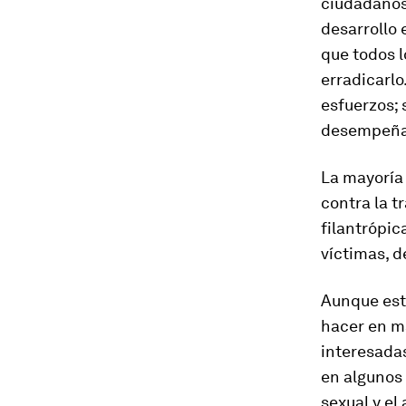
ciudadanos
desarrollo 
que todos 
erradicarlo
esfuerzos; 
desempeñar
La mayoría
contra la 
filantrópic
víctimas, d
Aunque est
hacer en m
interesada
en algunos 
sexual y el