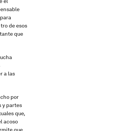
e el
spensable
 para
ntro de esos
rtante que
lucha
s
r a las
ucho por
 y partes
uales que,
el acoso
ermite que