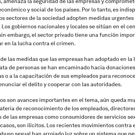
, amenaza la seguridad de las empresas y compromet
económico y social de los países. Por lo tanto, es indi
los sectores de la sociedad adopten medidas urgentes
. Los gobiernos nacionales y locales se sitúan en el ce
sin embargo, el sector privado tiene una función impo
 en la lucha contra el crimen.
 de las medidas que las empresas han adoptado en la 
trata de personas se han encaminado hacia donacione
as o a la capacitación de sus empleados para reconoce
enunciar el delito y cooperar con las autoridades.
os son avances importantes en el tema, aún queda m
ateria de reconocimiento de los empleados, directores
s de las empresas como consumidores de servicios sex
casos, son ilícitos. Los recientes movimientos contra 
 abuso sexual han arrojado luz sobre un sistema que p