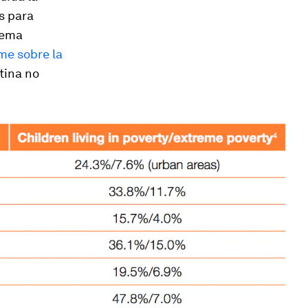
s para
lema
me sobre la
tina no