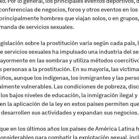
sexo. Por lo general, los principales eventos deportivos
 conferencias de negocios, foros y otros eventos en los
principalmente hombres que viajan solos, o en grupos,
manda de servicios sexuales.
legislación sobre la prostitución varía según cada país, 
 servicios sexuales ha impulsado una industria del s
ayormente en las sombras y utiliza métodos coercitiv
as personas a la prostitución. En su mayoría, las víctim
iños, aunque los indígenas, los inmigrantes y las per
almente vulnerables. Las condiciones de pobreza, dis
 los bajos niveles de educación, la inmigración ilegal y 
en la aplicación de la ley en estos países permiten que
 desarrollen sus actividades y expandan sus negocios.
que en los últimos años los países de América Latina
onsiderables para combatir la explotación sexual, incl