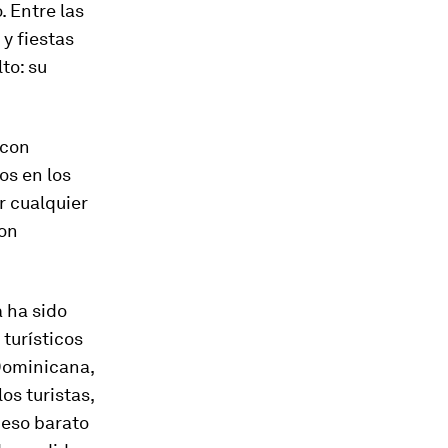
 Entre las
y fiestas
to: su
 con
os en los
r cualquier
con
 ha sido
 turísticos
Dominicana,
os turistas,
ceso barato