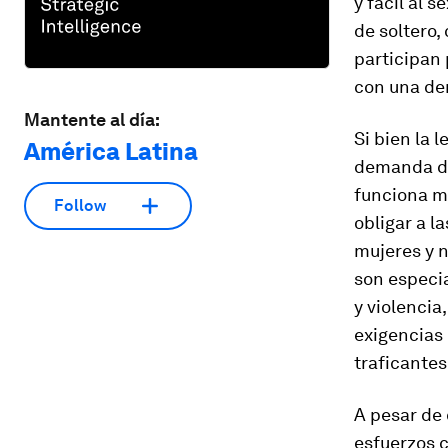
y fácil al 
de soltero,
participan 
con una de
Mantente al día:
Si bien la 
América Latina
demanda de
funciona m
Follow
obligar a l
mujeres y n
son especi
y violencia,
exigencias 
traficantes
A pesar de 
esfuerzos c