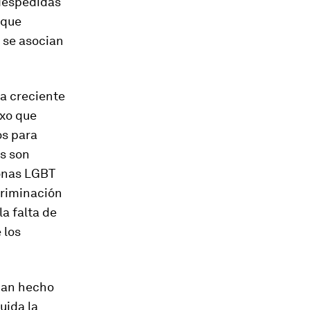
, despedidas
 que
 se asocian
la creciente
exo que
os para
as son
sonas LGBT
criminación
la falta de
 los
 han hecho
uida la