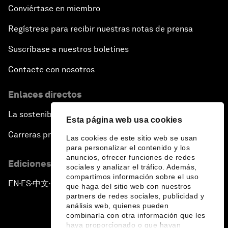
Conviértase en miembro
Regístrese para recibir nuestras notas de prensa
Suscríbase a nuestros boletines
Contacte con nosotros
Enlaces directos
La sostenibilidad en el Foro
Esta página web usa cookies
Carreras profesionales
Las cookies de este sitio web se usan
para personalizar el contenido y los
anuncios, ofrecer funciones de redes
Ediciones en otros idiomas
sociales y analizar el tráfico. Además,
compartimos información sobre el uso
EN
ES
中文
日本語
▪
▪
▪
que haga del sitio web con nuestros
partners de redes sociales, publicidad y
análisis web, quienes pueden
combinarla con otra información que les
haya proporcionado o que hayan