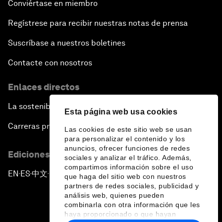
Conviértase en miembro
Regístrese para recibir nuestras notas de prensa
Suscríbase a nuestros boletines
Contacte con nosotros
Enlaces directos
La sostenibilidad en el Foro
Esta página web usa cookies
Carreras profesionales
Las cookies de este sitio web se usan
para personalizar el contenido y los
anuncios, ofrecer funciones de redes
Ediciones en otros idiomas
sociales y analizar el tráfico. Además,
compartimos información sobre el uso
EN
ES
中文
日本語
▪
▪
▪
que haga del sitio web con nuestros
partners de redes sociales, publicidad y
análisis web, quienes pueden
combinarla con otra información que les
haya proporcionado o que hayan