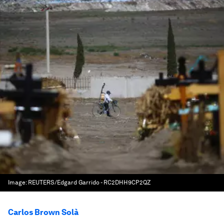
Image:
REUTERS/Edgard Garrido - RC2DHH9CP2QZ
Carlos Brown Solà