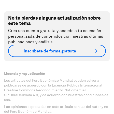
No te pierdas ninguna actualización sobre
este tema
Crea una cuenta gratuita y accede a tu colección
personalizada de contenidos con nuestras últimas
publicaciones y análisis.
Inscríbete de forma gratuita
Licencia y republicación
Los artículos del Foro Económico Mundial pueden volver a
publicarse de acuerdo con la Licencia Pública Internacional
Creative Commons Reconocimiento-NoComercial-
SinObraDerivada 4.0, y de acuerdo con nuestras condiciones de
uso.
Las opiniones expresadas en este artículo son las del autor y no
del Foro Económico Mundial.