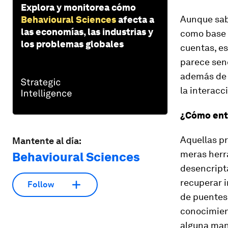
Explora y monitorea cómo
Aunque sab
Behavioural Sciences
afecta a
las economías, las industrias y
como base 
los problemas globales
cuentas, es
parece senc
además de 
la interacc
¿Cómo ent
Aquellas pr
Mantente al día:
meras herr
Behavioural Sciences
desencript
recuperar i
Follow
de
puentes
conocimien
alguna man