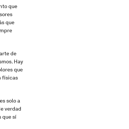
anto que
sores
ás que
empre
arte de
ismos. Hay
olores que
 físicas
es solo a
de verdad
 que sí