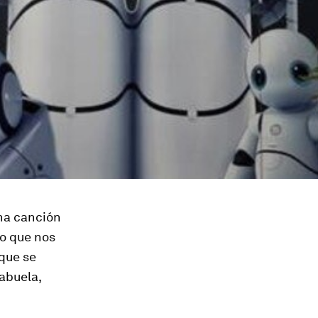
na canción
o que nos
 que se
 abuela,