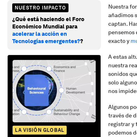
Nuestra for
NUESTRO IMPACTO
añadimos s
¿Qué está haciendo el Foro
captan. Ha
Económico Mundial para
pensemos q
acelerar la acción en
exacto y
mu
Tecnologías emergentes?
?
A estas al
nuestra re
sonidos que
solo alguno
nos impide
Algunos poc
través de 
registrar y
LA VISIÓN GLOBAL
podemos de