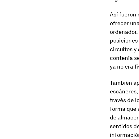
Así fueron 
ofrecer un
ordenador. 
posiciones
circuitos y
contenía s
ya no era fí
También apa
escáneres,
través de l
forma que a
de almacen
sentidos de
informació