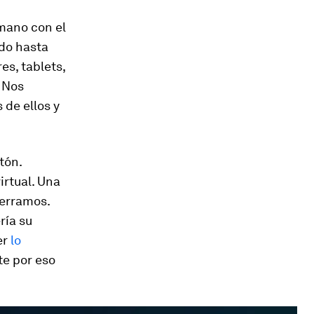
 mano con el
ido hasta
s, tablets,
 Nos
 de ellos y
tón.
irtual. Una
erramos.
ría su
er
lo
te por eso