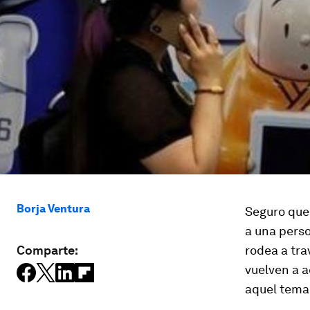
Borja Ventura
Seguro que
a una pers
Comparte:
rodea a tra
vuelven a a
aquel tema 