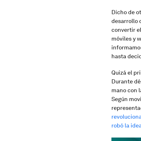
Dicho de ot
desarrollo 
convertir e
móviles y
w
informamos 
hasta decid
Quizá el pr
Durante déc
mano con l
Según movi
representa
revoluciona
robó
la ide