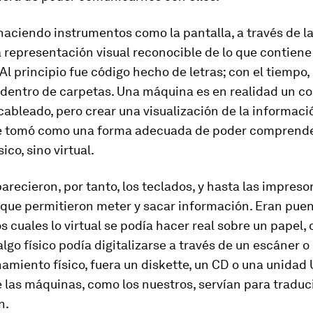
naciendo instrumentos como la pantalla, a través de la
a representación visual
reconocible
de lo que contiene
Al principio fue código hecho de letras; con el tiempo,
 dentro de carpetas. Una máquina es en realidad un c
 cableado, pero crear una visualización de la informac
e tomó como una forma adecuada de poder comprende
sico, sino virtual.
recieron, por tanto, los teclados, y hasta las impreso
 que permitieron
meter
y
sacar
información. Eran puen
os cuales lo virtual se podía hacer real sobre un papel,
lgo físico podía digitalizarse a través de un escáner o
amiento físico, fuera un
diskette
, un CD o una unidad 
 las máquinas, como los nuestros, servían para traduc
n.