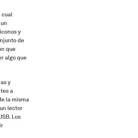
 cual
 un
 iconos y
onjunto de
ión que
r algo que
ras y
tes a
 de la misma
 un lector
USB. Los
ir