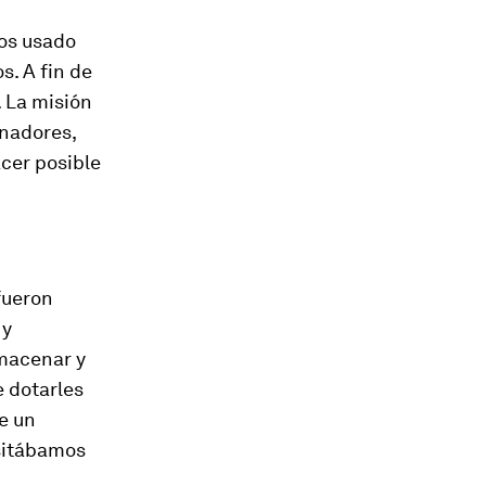
os usado
s. A fin de
. La misión
enadores,
cer posible
fueron
 y
lmacenar y
e dotarles
e un
sitábamos