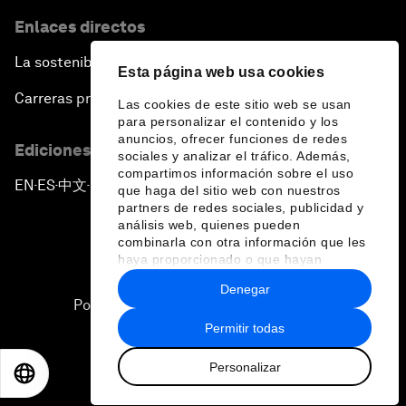
Enlaces directos
La sostenibilidad en el Foro
Esta página web usa cookies
Carreras profesionales
Las cookies de este sitio web se usan
para personalizar el contenido y los
anuncios, ofrecer funciones de redes
Ediciones en otros idiomas
sociales y analizar el tráfico. Además,
compartimos información sobre el uso
EN
ES
中文
日本語
▪
▪
▪
que haga del sitio web con nuestros
partners de redes sociales, publicidad y
análisis web, quienes pueden
combinarla con otra información que les
haya proporcionado o que hayan
recopilado a partir del uso que haya
Denegar
hecho de sus servicios.
Política de privacidad y normas de uso
Permitir todas
Sitemap
Personalizar
©
2026
Foro Económico Mundial
EN
ES
中文
日本語