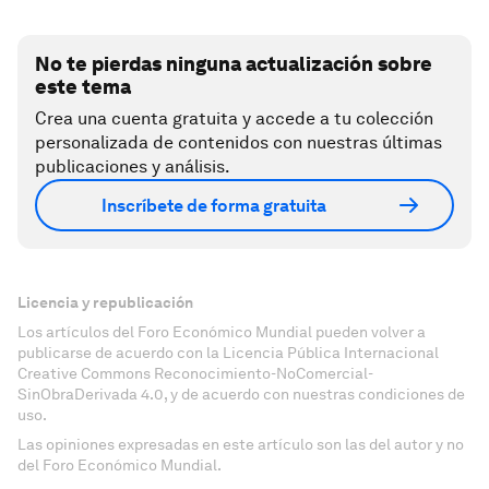
No te pierdas ninguna actualización sobre
este tema
Crea una cuenta gratuita y accede a tu colección
personalizada de contenidos con nuestras últimas
publicaciones y análisis.
Inscríbete de forma gratuita
Licencia y republicación
Los artículos del Foro Económico Mundial pueden volver a
publicarse de acuerdo con la Licencia Pública Internacional
Creative Commons Reconocimiento-NoComercial-
SinObraDerivada 4.0, y de acuerdo con nuestras condiciones de
uso.
Las opiniones expresadas en este artículo son las del autor y no
del Foro Económico Mundial.