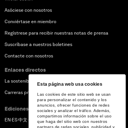
Asóciese con nosotros
Conviértase en miembro
Regístrese para recibir nuestras notas de prensa
Suscríbase a nuestros boletines
Contacte con nosotros
Enlaces directos
La sostenibilidad en el Foro
Esta página web usa cookies
Carreras profesionales
Las cookies de este sitio web se usan
para personalizar el contenido y los
anuncios, ofrecer funciones de redes
Ediciones en otros idiomas
sociales y analizar el tráfico. Además,
compartimos información sobre el uso
EN
ES
中文
日本語
▪
▪
▪
que haga del sitio web con nuestros
partners de redes sociales, publicidad y