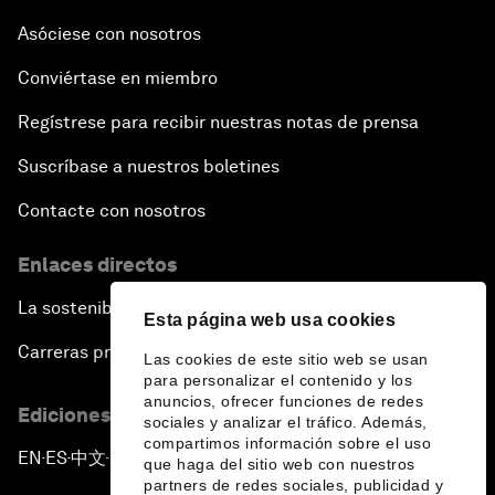
Asóciese con nosotros
Conviértase en miembro
Regístrese para recibir nuestras notas de prensa
Suscríbase a nuestros boletines
Contacte con nosotros
Enlaces directos
La sostenibilidad en el Foro
Esta página web usa cookies
Carreras profesionales
Las cookies de este sitio web se usan
para personalizar el contenido y los
anuncios, ofrecer funciones de redes
Ediciones en otros idiomas
sociales y analizar el tráfico. Además,
compartimos información sobre el uso
EN
ES
中文
日本語
▪
▪
▪
que haga del sitio web con nuestros
partners de redes sociales, publicidad y