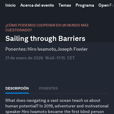
Inicio
Acerca del evento
Temas
Programa
Open F
0
seconds
¿CÓMO PODEMOS COOPERAR EN UN MUNDO MÁS
of
CUESTIONADO?
31
Sailing through Barriers
minutes,
10
seconds
Ponentes:
Hiro Iwamoto
,
Joseph Fowler
21 de enero de 2026
16:45–17:15
CET
DESCRIPCIÓN
PONENTES
What does navigating a vast ocean teach us about
human potential? In 2019, adventurer and motivational
speaker Hiro Iwamoto became the first blind person