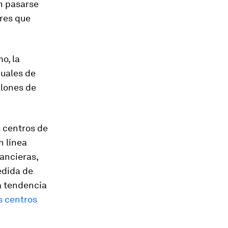
n pasarse
ores que
o, la
nuales de
llones de
s centros de
 línea
ancieras,
edida de
ta tendencia
s centros