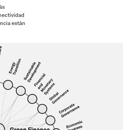
ás
nectividad
encia están