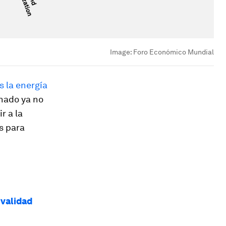
Image:
Foro Económico Mundial
s la energía
onado ya no
r a la
s para
ivalidad