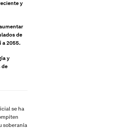
reciente y
n aumentar
ulados de
í a 2055.
gía y
s de
icial se ha
compiten
su soberanía