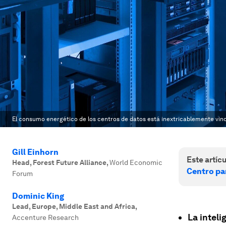
El consumo energético de los centros de datos está inextricablemente vincu
Gill Einhorn
Este artícu
Head, Forest Future Alliance
,
World Economic
Centro par
Forum
Dominic King
Lead, Europe, Middle East and Africa
,
La inteli
Accenture Research