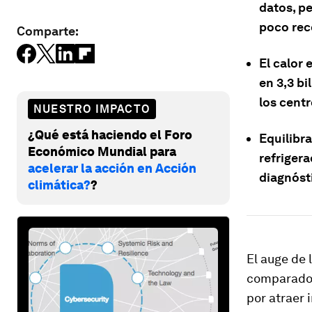
datos, p
poco reco
Comparte:
El calor 
en 3,3 b
los cent
NUESTRO IMPACTO
¿Qué está haciendo el Foro
Equilibra
Económico Mundial para
refriger
acelerar la acción en Acción
diagnóst
climática?
?
El auge de 
comparado
por atraer 