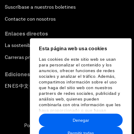
Suscríbase a nuestros boletines
Contacte con nosotros
Enlaces directos
La sostenibilidad en el Foro
Esta página web usa cookies
Carreras profesionales
Las cookies de este sitio web se usan
para personalizar el contenido y los
anuncios, ofrecer funciones de redes
Ediciones en otros idiomas
sociales y analizar el tráfico. Además,
compartimos información sobre el uso
EN
ES
中文
日本語
▪
▪
▪
que haga del sitio web con nuestros
partners de redes sociales, publicidad y
análisis web, quienes pueden
combinarla con otra información que les
haya proporcionado o que hayan
recopilado a partir del uso que haya
Denegar
hecho de sus servicios.
Política de privacidad y normas de uso
Permitir todas