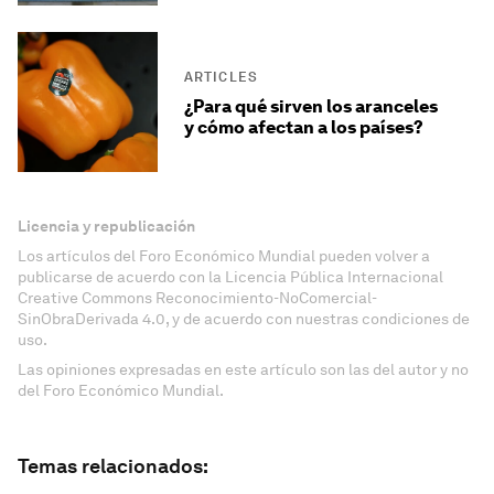
ARTICLES
¿Para qué sirven los aranceles
y cómo afectan a los países?
Licencia y republicación
Los artículos del Foro Económico Mundial pueden volver a
publicarse de acuerdo con la Licencia Pública Internacional
Creative Commons Reconocimiento-NoComercial-
SinObraDerivada 4.0, y de acuerdo con nuestras condiciones de
uso.
Las opiniones expresadas en este artículo son las del autor y no
del Foro Económico Mundial.
Temas relacionados: