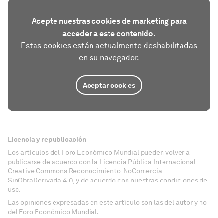
Acepte nuestras cookies de marketing para
acceder a este contenido.
Estas cookies están actualmente deshabilitadas
en su navegador.
Aceptar cookies
Licencia y republicación
Los artículos del Foro Económico Mundial pueden volver a
publicarse de acuerdo con la Licencia Pública Internacional
Creative Commons Reconocimiento-NoComercial-
SinObraDerivada 4.0, y de acuerdo con nuestras condiciones de
uso.
Las opiniones expresadas en este artículo son las del autor y no
del Foro Económico Mundial.