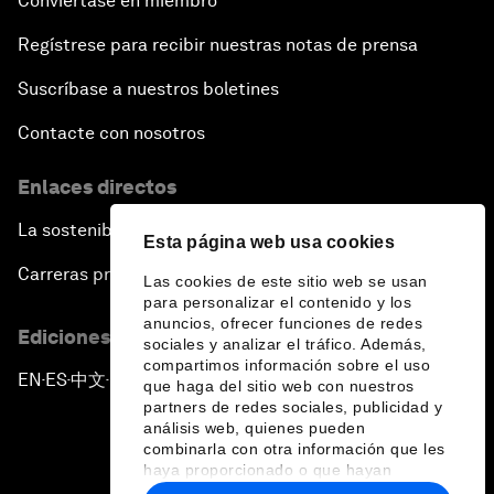
Conviértase en miembro
Regístrese para recibir nuestras notas de prensa
Suscríbase a nuestros boletines
Contacte con nosotros
Enlaces directos
La sostenibilidad en el Foro
Esta página web usa cookies
Carreras profesionales
Las cookies de este sitio web se usan
para personalizar el contenido y los
anuncios, ofrecer funciones de redes
Ediciones en otros idiomas
sociales y analizar el tráfico. Además,
compartimos información sobre el uso
EN
ES
中文
日本語
▪
▪
▪
que haga del sitio web con nuestros
partners de redes sociales, publicidad y
análisis web, quienes pueden
combinarla con otra información que les
haya proporcionado o que hayan
recopilado a partir del uso que haya