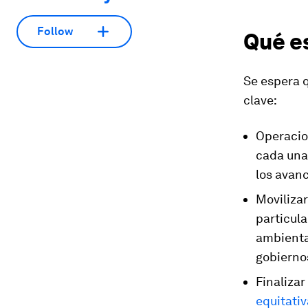
Follow
Qué e
Se espera 
clave:
Operacion
cada una
los avan
Moviliza
particula
ambiental
gobierno
Finaliza
equitativ