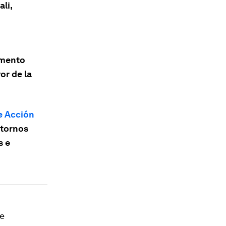
li,
omento
or de la
e Acción
ntornos
s e
de