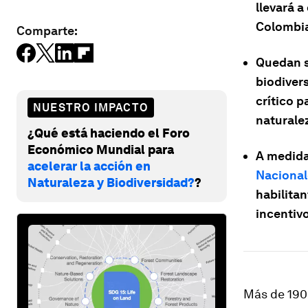
llevará a
Colombi
Comparte:
Quedan s
biodiver
crítico p
NUESTRO IMPACTO
naturale
¿Qué está haciendo el Foro
Económico Mundial para
A medida
acelerar la acción en
Nacional
Naturaleza y Biodiversidad?
?
habilitan
incentivo
Más de 190 