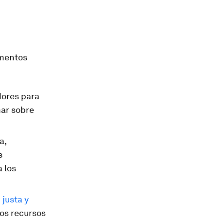
ementos
dores para
mar sobre
a,
s
 los
 justa y
los recursos