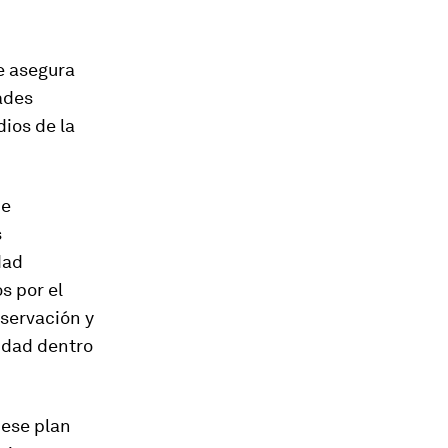
e asegura
ades
ios de la
de
s
dad
s por el
servación y
sidad dentro
 ese plan