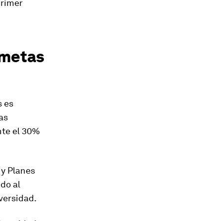
primer
 metas
s es
as
nte el 30%
 y Planes
do al
versidad.