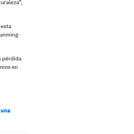
uraleza”,
 esta
unming-
a pérdida
amos en
 una