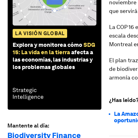
noviembre d
que servirá
La COP 16 e
LA VISIÓN GLOBAL
escala des
Montreal e
Explora y monitorea cómo
SDG
15: La vida en la tierra
afecta a
las economías, las industrias y
El plan tra
los problemas globales
de biodive
armonía co
¿Has leído
La Amazo
oportuni
Mantente al día:
Biodiversity Finance