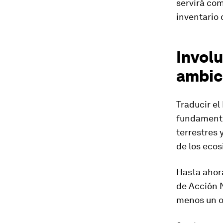
servirá com
inventario 
Involu
ambic
Traducir el
fundamenta
terrestres 
de los eco
Hasta ahor
de Acción 
menos un ob