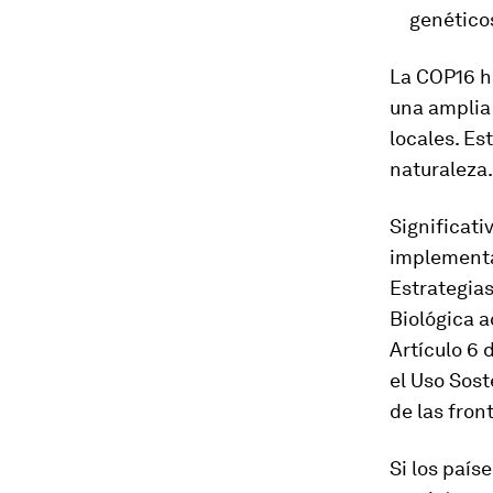
genético
La COP16 h
una amplia
locales. E
naturaleza.
Significati
implementa
Estrategia
Biológica a
Artículo 6
el Uso Sost
de las fron
Si los país