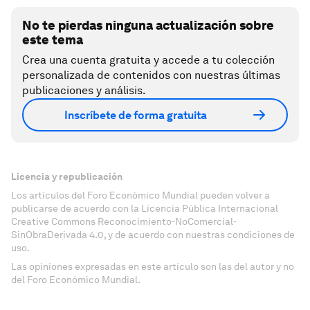
No te pierdas ninguna actualización sobre
este tema
Crea una cuenta gratuita y accede a tu colección
personalizada de contenidos con nuestras últimas
publicaciones y análisis.
Inscríbete de forma gratuita
Licencia y republicación
Los artículos del Foro Económico Mundial pueden volver a
publicarse de acuerdo con la Licencia Pública Internacional
Creative Commons Reconocimiento-NoComercial-
SinObraDerivada 4.0, y de acuerdo con nuestras condiciones de
uso.
Las opiniones expresadas en este artículo son las del autor y no
del Foro Económico Mundial.