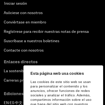
Iniciar sesión
Asóciese con nosotros
Conviértase en miembro
Regístrese para recibir nuestras notas de prensa
Suscríbase a nuestros boletines
Contacte con nosotros
Enlaces directos
La sostenibilidad en el Foro
Esta página web usa cookies
Carreras profesionales
Las cookies de este sitio web se usan
para personalizar el contenido y los
anuncios, ofrecer funciones de redes
Ediciones en otros idiomas
sociales y analizar el tráfico. Además,
compartimos información sobre el uso
EN
ES
中文
日本語
▪
▪
▪
que haga del sitio web con nuestros