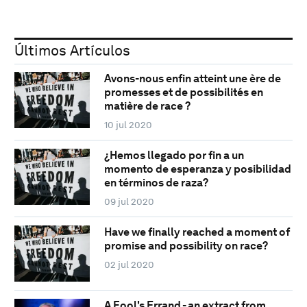
Últimos Artículos
Avons-nous enfin atteint une ère de
promesses et de possibilités en
matière de race ?
10 jul 2020
¿Hemos llegado por fin a un
momento de esperanza y posibilidad
en términos de raza?
09 jul 2020
Have we finally reached a moment of
promise and possibility on race?
02 jul 2020
A Fool's Errand - an extract from