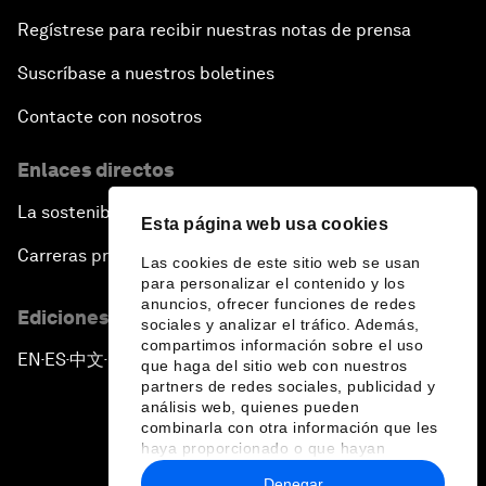
Regístrese para recibir nuestras notas de prensa
Suscríbase a nuestros boletines
Contacte con nosotros
Enlaces directos
La sostenibilidad en el Foro
Esta página web usa cookies
Carreras profesionales
Las cookies de este sitio web se usan
para personalizar el contenido y los
anuncios, ofrecer funciones de redes
Ediciones en otros idiomas
sociales y analizar el tráfico. Además,
compartimos información sobre el uso
EN
ES
中文
日本語
▪
▪
▪
que haga del sitio web con nuestros
partners de redes sociales, publicidad y
análisis web, quienes pueden
combinarla con otra información que les
haya proporcionado o que hayan
recopilado a partir del uso que haya
Denegar