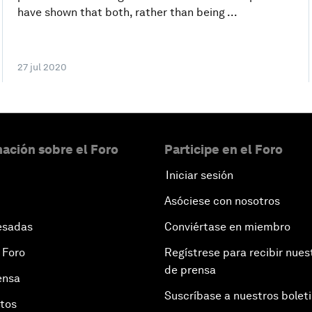
have shown that both, rather than being ...
27 jul 2020
ación sobre el Foro
Participe en el Foro
Iniciar sesión
Asóciese con nosotros
esadas
Conviértase en miembro
 Foro
Regístrese para recibir nues
de prensa
ensa
Suscríbase a nuestros bolet
otos