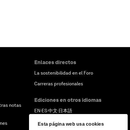
Enlaces directos
La sostenibilidad en el Foro
Carreras profesionales
Ediciones en otros idiomas
tras notas
EN
ES
中文
日本語
▪
▪
▪
ines
Esta página web usa cookies