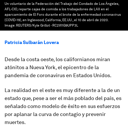
Un voluntario de la Federación del Trabajo del Condado de Los Ángeles,
AFL-CIO, reparte cajas de comida a los trabajadores de LAX en el
aparcamiento de El Foro durante el brote de la enfermedad coronavirus
(COVID-19), en Inglewood, California, EE.UU., el 10 de abril de 2020.
Image:
REUTERS/Kyle Grillot - RC2W1G9UPP3L
Patricia Sulbarán Lovera
Desde la costa oeste, los californianos miran
atónitos a Nueva York, el epicentro de la
pandemia de coronavirus en Estados Unidos.
La realidad en el este es muy diferente a la de un
estado que, pese a ser el más poblado del país, es
señalado como modelo de éxito en sus esfuerzos
por aplanar la curva de contagio y prevenir
muertes.