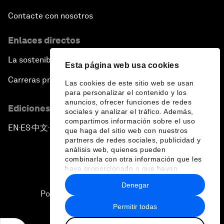
Contacte con nosotros
Enlaces directos
La sostenibilidad en el Foro
Esta página web usa cookies
Carreras profesionales
Las cookies de este sitio web se usan
para personalizar el contenido y los
anuncios, ofrecer funciones de redes
Ediciones en otros idiomas
sociales y analizar el tráfico. Además,
compartimos información sobre el uso
EN
ES
中文
日本語
▪
▪
▪
que haga del sitio web con nuestros
partners de redes sociales, publicidad y
análisis web, quienes pueden
combinarla con otra información que les
haya proporcionado o que hayan
recopilado a partir del uso que haya
Denegar
hecho de sus servicios.
Política de privacidad y normas de uso
Permitir todas
Sitemap