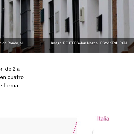
o de Ronda, al
Image:
REUTERS/Jon Nazca - RC2AKF9UIPXM
n de 2 a
 en cuatro
de forma