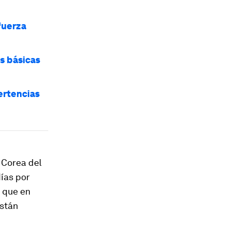
fuerza
as básicas
ertencias
 Corea del
ías por
s que en
están