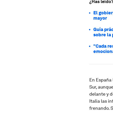
¿Has leído
El gobie
mayor
Guía prác
sobre la
"Cada re
emociona
En España l
Sur, aunque
delante y d
Italia las 
frenando. S