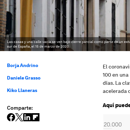
Las casas y una calle vacía se ven bajo cierre parcial como parte de un es
sur de España, el 15 de marzo de 2020.
Borja Andrino
El coronavi
100 en una 
Daniele Grasso
días. La cl
Kiko Llaneras
acelerada o
Aquí puede
Comparte: