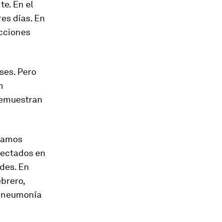
e. En el
es días. En
ecciones
ses. Pero
n
demuestran
tamos
fectados en
ades. En
brero,
n neumonía