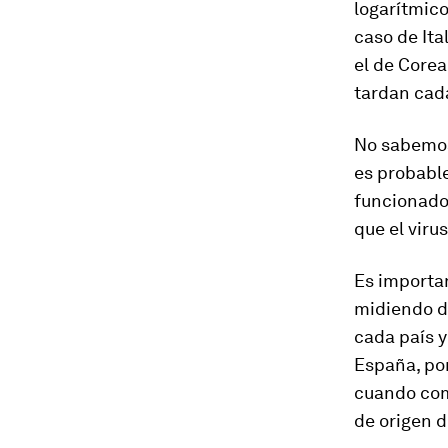
logarítmic
caso de Ita
el de Corea
tardan cad
No sabemos 
es probable
funcionado
que el viru
Es importa
midiendo d
cada país y
España, por
cuando com
de origen 