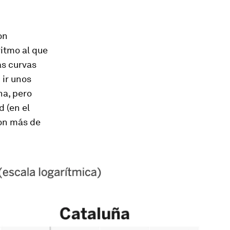
on
ritmo al que
as curvas
 ir unos
ha, pero
 (en el
con más de