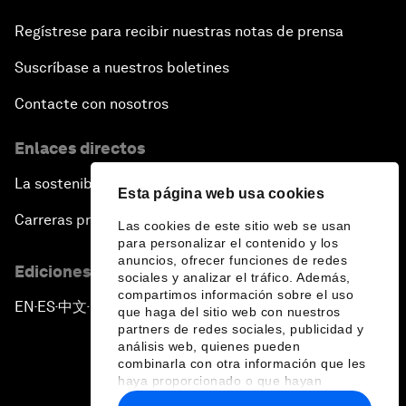
Regístrese para recibir nuestras notas de prensa
Suscríbase a nuestros boletines
Contacte con nosotros
Enlaces directos
La sostenibilidad en el Foro
Esta página web usa cookies
Carreras profesionales
Las cookies de este sitio web se usan
para personalizar el contenido y los
anuncios, ofrecer funciones de redes
Ediciones en otros idiomas
sociales y analizar el tráfico. Además,
compartimos información sobre el uso
EN
ES
中文
日本語
▪
▪
▪
que haga del sitio web con nuestros
partners de redes sociales, publicidad y
análisis web, quienes pueden
combinarla con otra información que les
haya proporcionado o que hayan
recopilado a partir del uso que haya