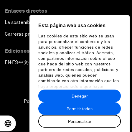
Enlaces directos
La sostenibilidad en el Foro
Esta página web usa cookies
Carreras profesionales
Las cookies de este sitio web se usan
para personalizar el contenido y los
anuncios, ofrecer funciones de redes
Ediciones en otros idiomas
sociales y analizar el tráfico. Además,
compartimos información sobre el uso
EN
ES
中文
日本語
▪
▪
▪
que haga del sitio web con nuestros
partners de redes sociales, publicidad y
análisis web, quienes pueden
combinarla con otra información que les
haya proporcionado o que hayan
recopilado a partir del uso que haya
Denegar
hecho de sus servicios.
Política de privacidad y normas de uso
Permitir todas
Sitemap
Personalizar
©
2026
Foro Económico Mundial
EN
ES
中文
日本語