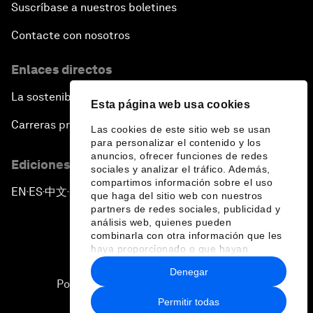
Suscríbase a nuestros boletines
Contacte con nosotros
Enlaces directos
La sostenibilidad en el Foro
Esta página web usa cookies
Carreras profesionales
Las cookies de este sitio web se usan
para personalizar el contenido y los
anuncios, ofrecer funciones de redes
Ediciones en otros idiomas
sociales y analizar el tráfico. Además,
compartimos información sobre el uso
EN
ES
中文
日本語
▪
▪
▪
que haga del sitio web con nuestros
partners de redes sociales, publicidad y
análisis web, quienes pueden
combinarla con otra información que les
haya proporcionado o que hayan
recopilado a partir del uso que haya
Denegar
hecho de sus servicios.
Política de privacidad y normas de uso
Permitir todas
Sitemap