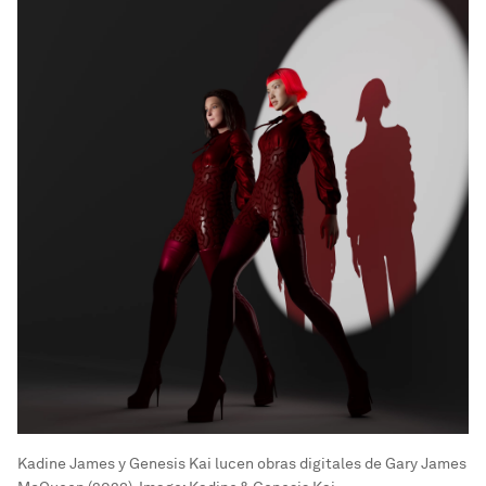
Kadine James y Genesis Kai lucen obras digitales de Gary James