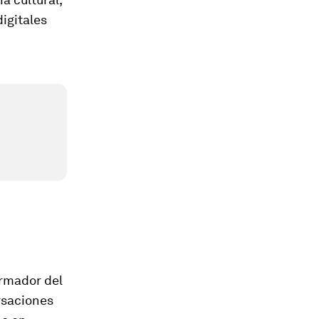
igitales
ormador del
rsaciones