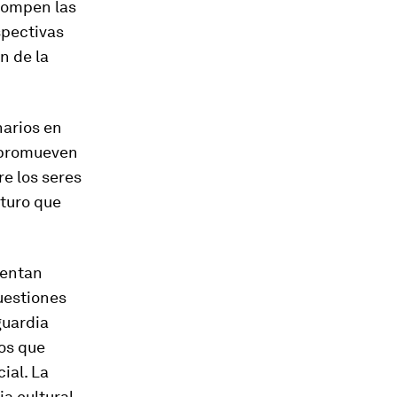
 rompen las
spectivas
n de la
narios en
s promueven
re los seres
uturo que
sentan
uestiones
guardia
vos que
cial. La
a cultural,