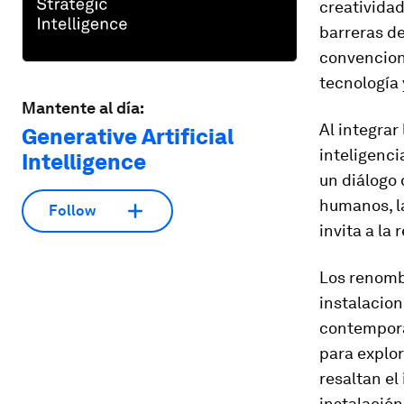
creatividad
barreras de
convenciona
tecnología
Mantente al día:
Al integrar
Generative Artificial
inteligenci
Intelligence
un diálogo 
humanos, la
Follow
invita a la 
Los renomb
instalacio
contemporán
para explor
resaltan el 
instalación