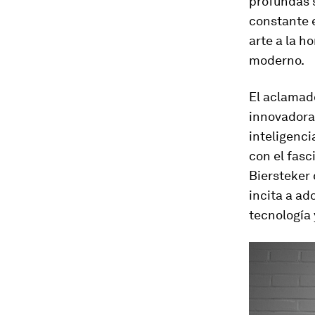
profundas s
constante 
arte a la h
moderno.
El aclamado
innovadora
inteligenci
con el fasc
Biersteker 
incita a ad
tecnología 