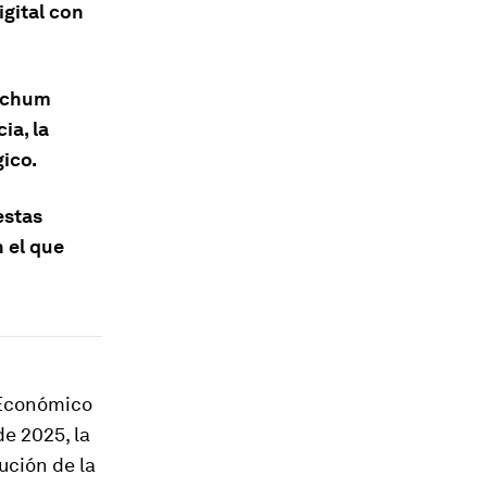
igital con
anchum
ia, la
gico.
estas
 el que
 Económico
de 2025, la
ución de la