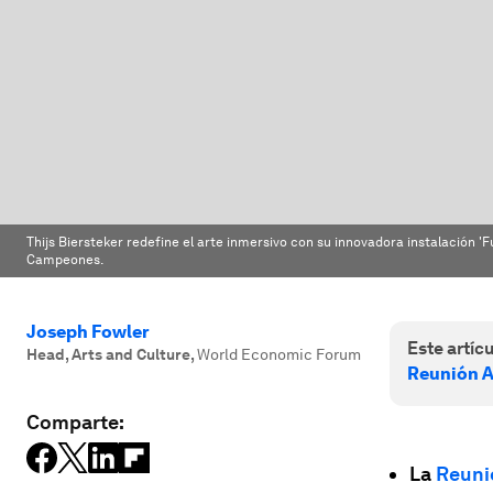
Thijs Biersteker redefine el arte inmersivo con su innovadora instalación '
Campeones.
Joseph Fowler
Este artícu
Head, Arts and Culture
,
World Economic Forum
Reunión A
Comparte:
La
Reuni