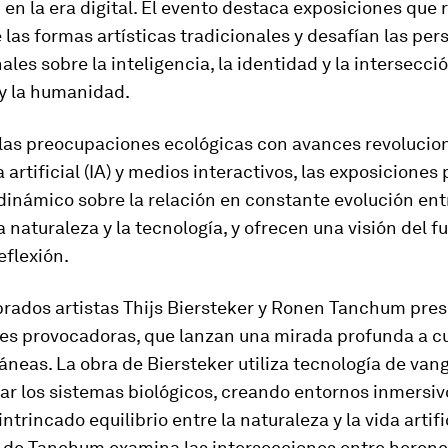
 en la era digital. El evento destaca exposiciones que
 las formas artísticas tradicionales y desafían las per
les sobre la inteligencia, la identidad y la intersecció
 y la humanidad.
 las preocupaciones ecológicas con avances revolucio
a artificial (IA) y medios interactivos, las exposicione
dinámico sobre la relación en constante evolución ent
 naturaleza y la tecnología, y ofrecen una visión del f
reflexión.
rados artistas Thijs Biersteker y Ronen Tanchum pre
nes provocadoras, que lanzan una mirada profunda a c
eas. La obra de Biersteker utiliza tecnología de van
ar los sistemas biológicos, creando entornos inmersi
intrincado equilibrio entre la naturaleza y la vida artifi
 de Tanchum examina las intersecciones entre herenci