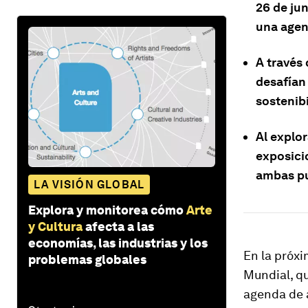
26 de jun
una agend
A través 
desafían 
sostenibi
Al explor
exposici
ambas pu
LA VISIÓN GLOBAL
Explora y monitorea cómo
Arte
y Cultura
afecta a las
economías, las industrias y los
En la próx
problemas globales
Mundial, qu
agenda de a