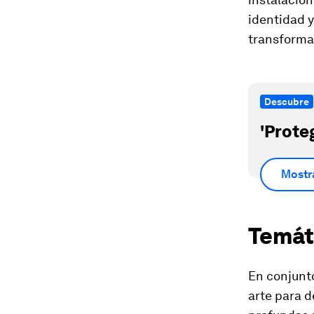
identidad 
transforman
Descubre
'Prote
Mostr
Temát
En conjunt
arte para 