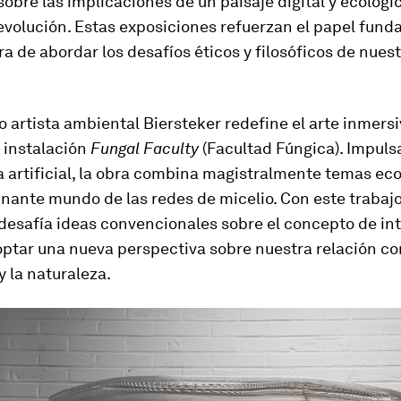
obre las implicaciones de un paisaje digital y ecológi
evolución. Estas exposiciones refuerzan el papel fund
ora de abordar los desafíos éticos y filosóficos de nue
 artista ambiental Biersteker redefine el arte inmersi
 instalación
Fungal Faculty
(Facultad Fúngica). Impuls
a artificial, la obra combina magistralmente temas ec
inante mundo de las redes de micelio. Con este trabaj
desafía ideas convencionales sobre el concepto de int
optar una nueva perspectiva sobre nuestra relación co
y la naturaleza.