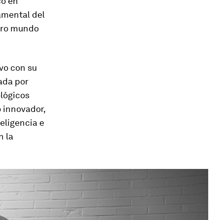
co en
amental del
stro mundo
vo con su
ada por
ológicos
o innovador,
eligencia e
n la