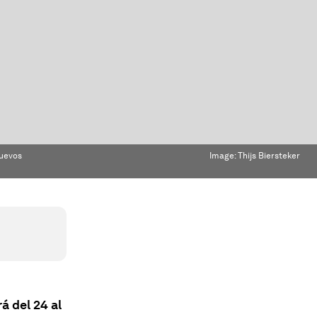
Nuevos
Image:
Thijs Biersteker
rá del 24 al