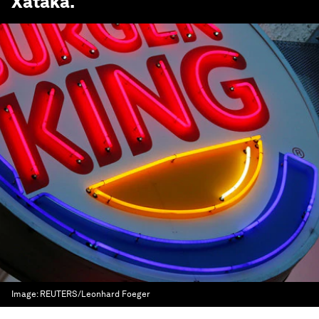
Xataka
.
Image:
REUTERS/Leonhard Foeger