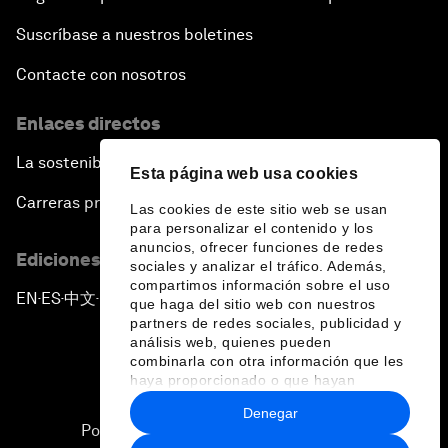
Suscríbase a nuestros boletines
Contacte con nosotros
Enlaces directos
La sostenibilidad en el Foro
Esta página web usa cookies
Carreras profesionales
Las cookies de este sitio web se usan
para personalizar el contenido y los
anuncios, ofrecer funciones de redes
Ediciones en otros idiomas
sociales y analizar el tráfico. Además,
compartimos información sobre el uso
EN
ES
中文
日本語
▪
▪
▪
que haga del sitio web con nuestros
partners de redes sociales, publicidad y
análisis web, quienes pueden
combinarla con otra información que les
haya proporcionado o que hayan
recopilado a partir del uso que haya
Denegar
hecho de sus servicios.
Política de privacidad y normas de uso