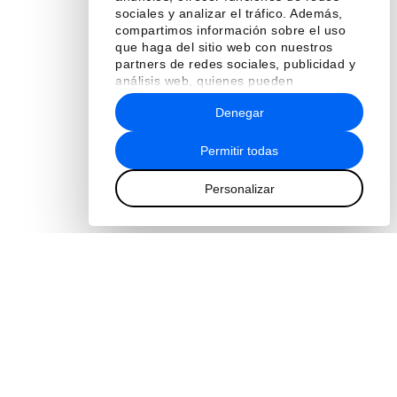
sociales y analizar el tráfico. Además,
compartimos información sobre el uso
que haga del sitio web con nuestros
partners de redes sociales, publicidad y
análisis web, quienes pueden
combinarla con otra información que les
Denegar
haya proporcionado o que hayan
recopilado a partir del uso que haya
hecho de sus servicios.
Permitir todas
Personalizar