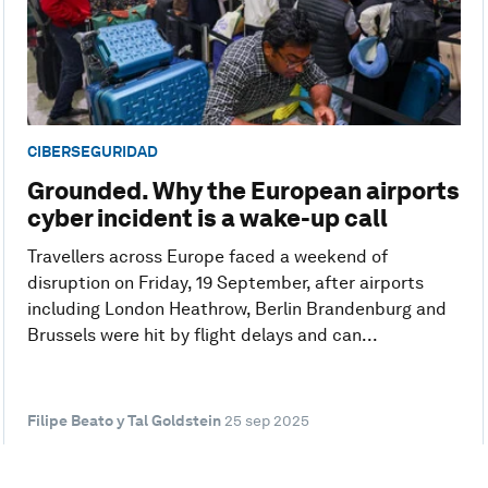
CIBERSEGURIDAD
Grounded. Why the European airports
cyber incident is a wake-up call
Travellers across Europe faced a weekend of
disruption on Friday, 19 September, after airports
including London Heathrow, Berlin Brandenburg and
Brussels were hit by flight delays and can...
Filipe Beato y Tal Goldstein
25 sep 2025