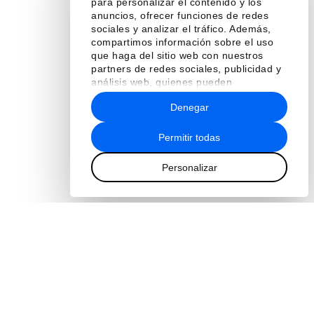
para personalizar el contenido y los
anuncios, ofrecer funciones de redes
sociales y analizar el tráfico. Además,
compartimos información sobre el uso
que haga del sitio web con nuestros
partners de redes sociales, publicidad y
análisis web, quienes pueden
combinarla con otra información que les
Denegar
haya proporcionado o que hayan
recopilado a partir del uso que haya
hecho de sus servicios.
Permitir todas
Personalizar