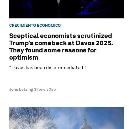
CRECIMIENTO ECONÓMICO
Sceptical economists scrutinized
Trump’s comeback at Davos 2025.
They found some reasons for
optimism
“Davos has been disintermediated.”
John Letzing
31 ene 2025