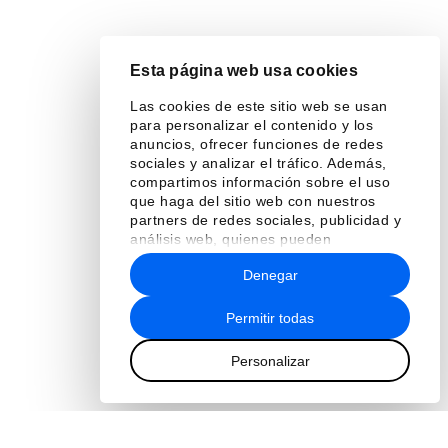
Esta página web usa cookies
Las cookies de este sitio web se usan
para personalizar el contenido y los
anuncios, ofrecer funciones de redes
sociales y analizar el tráfico. Además,
compartimos información sobre el uso
que haga del sitio web con nuestros
partners de redes sociales, publicidad y
análisis web, quienes pueden
combinarla con otra información que les
Denegar
haya proporcionado o que hayan
recopilado a partir del uso que haya
hecho de sus servicios.
Permitir todas
Personalizar