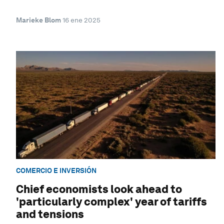
Marieke Blom
16 ene 2025
COMERCIO E INVERSIÓN
Chief economists look ahead to
'particularly complex' year of tariffs
and tensions