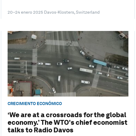
20–24 enero 2025
Davos-Klosters, Switzerland
CRECIMIENTO ECONÓMICO
‘We are at a crossroads for the global
economy.’ The WTO's chief economist
talks to Radio Davos