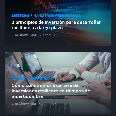
SISTEMAS FINANCIEROS Y MONETARIOS
3 principios de inversión para desarrollar
resiliencia a largo plazo
Lim Chow-Kiat
02 sep 2025
COMERCIO E INVERSIÓN
Cómo construir una cartera de
inversiones resiliente en tiempos de
incertidumbre
Lim Chow-Kiat
15 ago 2024