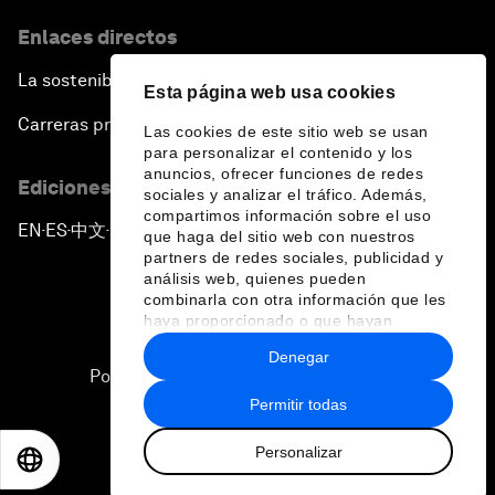
Enlaces directos
La sostenibilidad en el Foro
Esta página web usa cookies
Carreras profesionales
Las cookies de este sitio web se usan
para personalizar el contenido y los
anuncios, ofrecer funciones de redes
Ediciones en otros idiomas
sociales y analizar el tráfico. Además,
compartimos información sobre el uso
EN
ES
中文
日本語
▪
▪
▪
que haga del sitio web con nuestros
partners de redes sociales, publicidad y
análisis web, quienes pueden
combinarla con otra información que les
haya proporcionado o que hayan
recopilado a partir del uso que haya
Denegar
hecho de sus servicios.
Política de privacidad y normas de uso
Permitir todas
Sitemap
Personalizar
©
2026
Foro Económico Mundial
EN
ES
中文
日本語