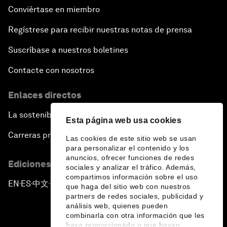
Conviértase en miembro
Regístrese para recibir nuestras notas de prensa
Suscríbase a nuestros boletines
Contacte con nosotros
Enlaces directos
La sostenibilidad en el Foro
Esta página web usa cookies
Carreras profesionales
Las cookies de este sitio web se usan
para personalizar el contenido y los
anuncios, ofrecer funciones de redes
Ediciones en otros idiomas
sociales y analizar el tráfico. Además,
compartimos información sobre el uso
EN
ES
中文
日本語
▪
▪
▪
que haga del sitio web con nuestros
partners de redes sociales, publicidad y
análisis web, quienes pueden
combinarla con otra información que les
haya proporcionado o que hayan