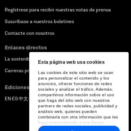
Regístrese para recibir nuestras notas de prensa
Suscríbase a nuestros boletines
Contacte con nosotros
Enlaces directos
La sostenibilidad en el Foro
Esta página web usa cookies
Carreras profesionales
Las cookies de este sitio web se usan
para personalizar el contenido y los
anuncios, ofrecer funciones de redes
Ediciones en otros idiomas
sociales y analizar el tráfico. Además,
compartimos información sobre el uso
EN
ES
中文
日本語
▪
▪
▪
que haga del sitio web con nuestros
partners de redes sociales, publicidad y
análisis web, quienes pueden
combinarla con otra información que les
haya proporcionado o que hayan
recopilado a partir del uso que haya