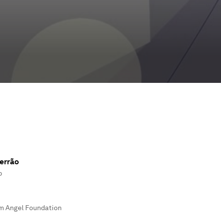
errão
b
am Angel Foundation