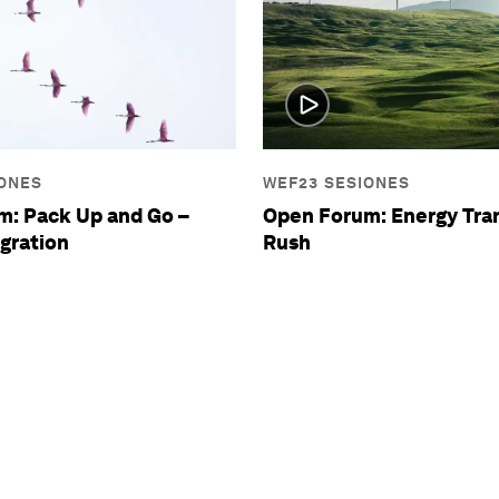
IONES
WEF23 SESIONES
m: Pack Up and Go –
Open Forum: Energy Tran
gration
Rush