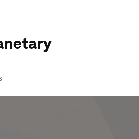
anetary
3