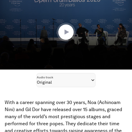
seconds
of
36
minutes,
17
seconds
Audio track
Original
With a career spanning over 30 years, Noa (Achinoam
Nini) and Gil Dor have released over 15 albums, graced
many of the world’s most prestigious stages and
performed for three popes. They dedicate their time
and creative efforts towards raising awareness of the