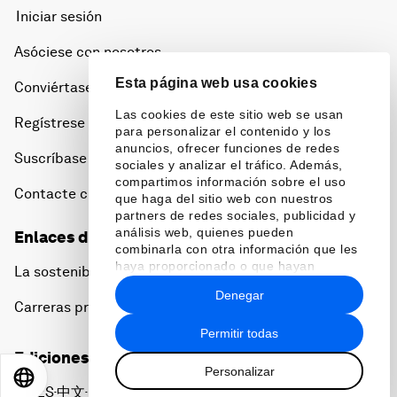
Iniciar sesión
Asóciese con nosotros
Esta página web usa cookies
Conviértase en miembro
Las cookies de este sitio web se usan
Regístrese para recibir nuestras notas de prensa
para personalizar el contenido y los
anuncios, ofrecer funciones de redes
Suscríbase a nuestros boletines
sociales y analizar el tráfico. Además,
compartimos información sobre el uso
Contacte con nosotros
que haga del sitio web con nuestros
partners de redes sociales, publicidad y
análisis web, quienes pueden
Enlaces directos
combinarla con otra información que les
haya proporcionado o que hayan
La sostenibilidad en el Foro
recopilado a partir del uso que haya
Denegar
hecho de sus servicios.
Carreras profesionales
Permitir todas
Ediciones en otros idiomas
Personalizar
EN
ES
中文
日本語
EN
ES
中文
日本語
▪
▪
▪