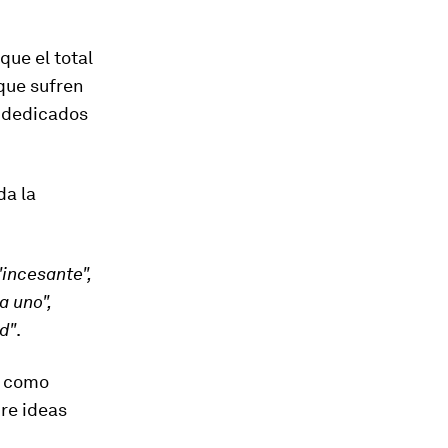
que el total
que sufren
s dedicados
da la
"incesante",
a uno",
ad"
.
,
como
bre ideas