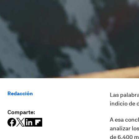
Redacción
Las palabr
indicio de 
Comparte:
A esa concl
analizar lo
de 6.400 m