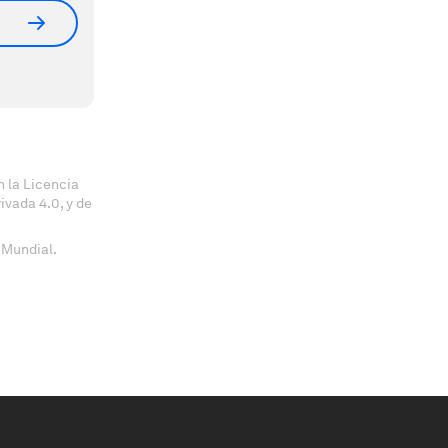
 la Licencia
vada 4.0, y de
 Mundial.