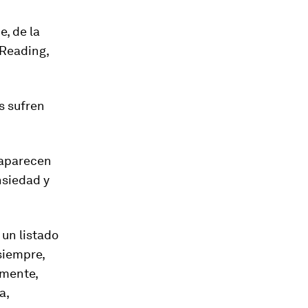
, de la
 Reading,
s sufren
 aparecen
nsiedad y
 un listado
siempre,
amente,
a,