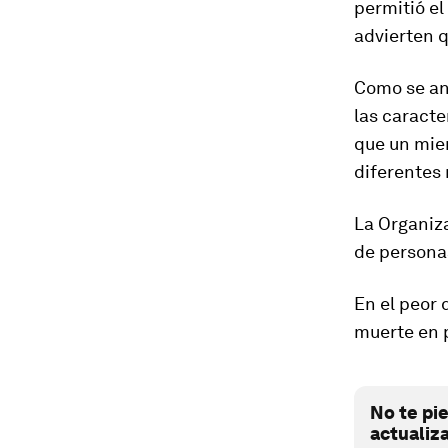
permitió e
advierten q
Como se ana
las caracte
que un mie
diferentes
La Organiz
de persona
En el peor 
muerte en p
No te pi
actualiz