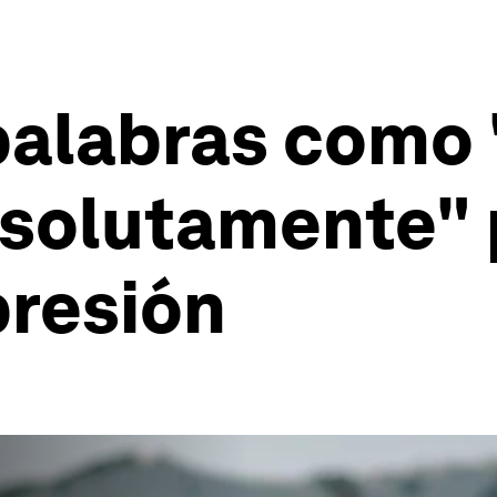
palabras como 
bsolutamente" 
presión