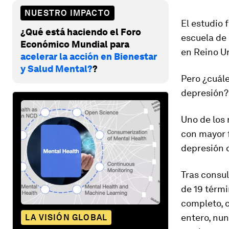
NUESTRO IMPACTO
El estudio
¿Qué está haciendo el Foro
escuela de 
Económico Mundial para
en Reino U
acelerar la acción en Bienestar
y Salud Mental?
?
Pero
¿
cuál
depresión?
Uno de los 
con mayor 
depresión 
Tras consul
de
19 térm
completo, 
entero, nun
LA VISIÓN GLOBAL