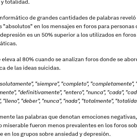
y totalidad.
 informático de grandes cantidades de palabras reveló 
s "absolutos" en los mensajes en foros para
personas 
 depresión
es un 50% superior a los utilizados en foro
áticas.
e eleva al 80% cuando se analizan
foros donde se abor
a de las ideas suicidas
.
bsolutamente", "siempre", "completo", "completamente", 
ente", "definitivamente", "entero", "nunca", "cada", "cad
 "lleno", "deber", "nunca", "nada", "totalmente", "totalid
mente las
palabras que denotan emociones negativas
o o miserable fueron menos prevalentes en los foros so
e en los grupos sobre ansiedad y depresión.