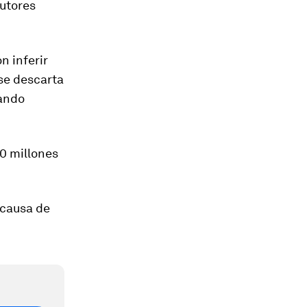
autores
ron
inferir
se descarta
zando
0 millones
a causa de