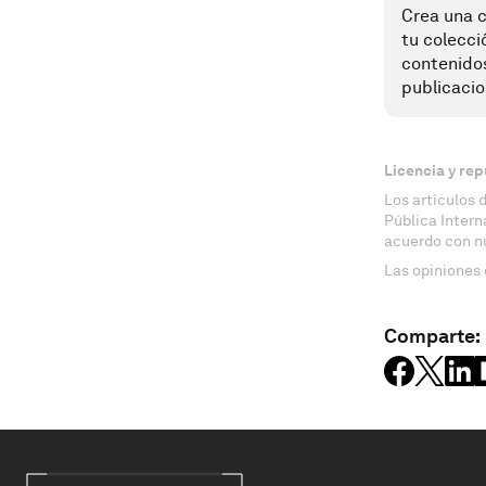
Crea una c
tu colecci
contenido
publicacio
Licencia y rep
Los artículos 
Pública Inter
acuerdo con n
Las opiniones 
Comparte: