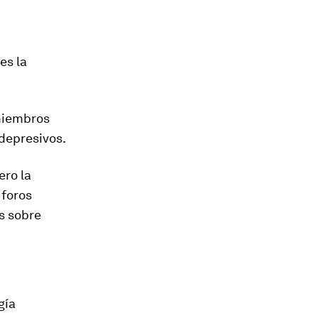
es la
miembros
depresivos.
pero la
 foros
s sobre
gía