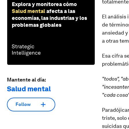
totalmente 
Explora y monitorea cómo
Salud mental
afecta a las
El análisis
economías, las industrias y los
de término
problemas globales
ansiedad y
a otras tem
Esa cifra s
problemátic
"todos", "a
Mantente al día:
"incesantem
Salud mental
"cada cosa",
Follow
Paradójica
triste, sol
suicidas qu