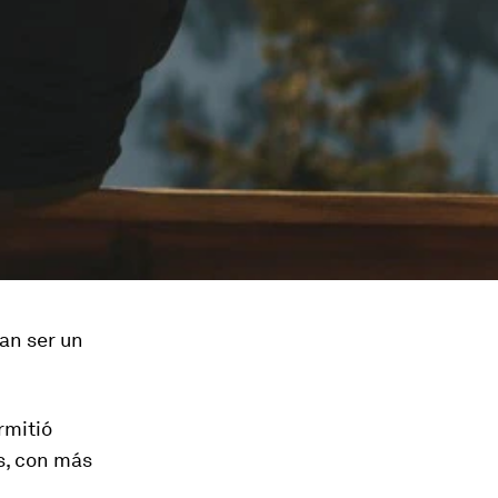
an ser un
rmitió
s
, con más